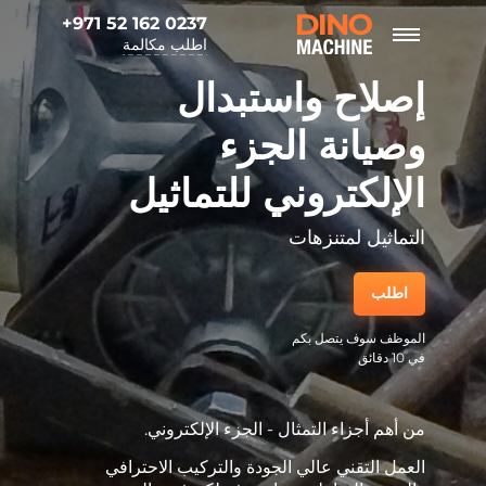
+971 52 162 0237
اطلب مكالمة
إصلاح واستبدال
وصيانة الجزء
الإلكتروني للتماثيل
التماثيل لمتنزهات
اطلب
الموظف سوف يتصل بكم
في 10 دقائق
من أهم أجزاء التمثال - الجزء الإلكتروني.
العمل التقني عالي الجودة والتركيب الاحترافي