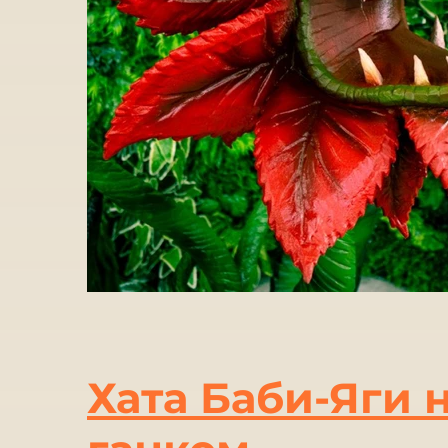
Хата Баби-Яги 