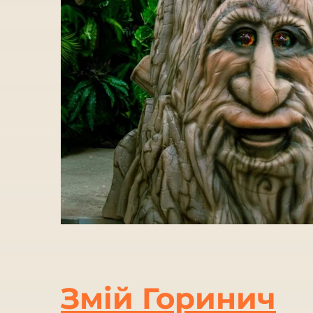
Змій Горинич