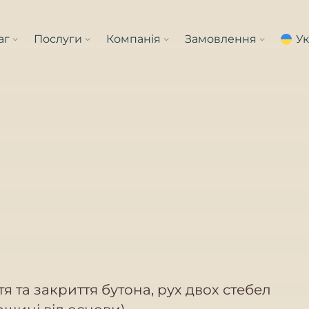
аг
Послуги
Компанія
Замовлення
У
тя та закриття бутона, рух двох стебел