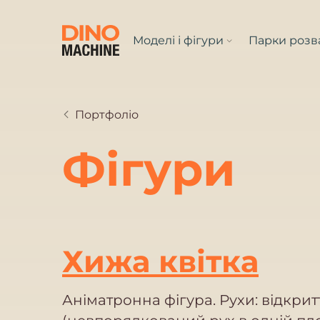
Моделі і фігури
Парки розв
Портфоліо
Фігури
Хижа квітка
Аніматронна фігура. Рухи: відкрит