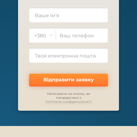
+380
Відправити заявку
Натискаючи на кнопку, ви
погоджуєтеся з
політикою конфіденційності