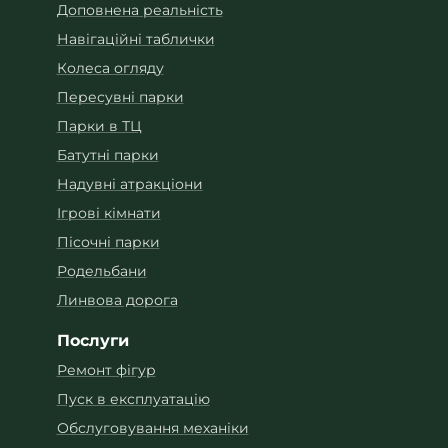
Доповнена реальність
Навігаційні таблички
Колеса огляду
Пересувні парки
Парки в ТЦ
Батутні парки
Надувні атракціони
Ігрові кімнати
Пісочні парки
Родельбани
Линвова дорога
Послуги
Ремонт фігур
Пуск в експлуатацію
Обслуговування механіки