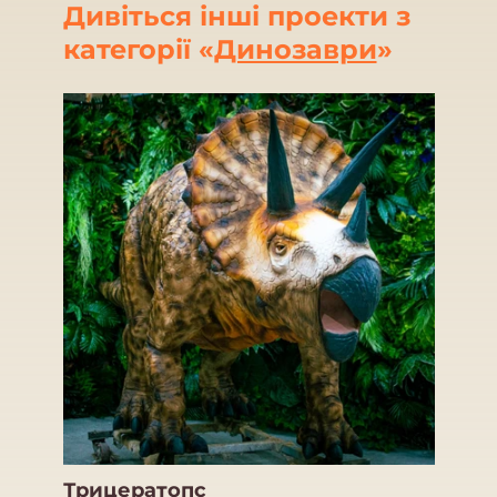
Дивіться інші проекти з
категорії «
Динозаври
»
Трицератопс