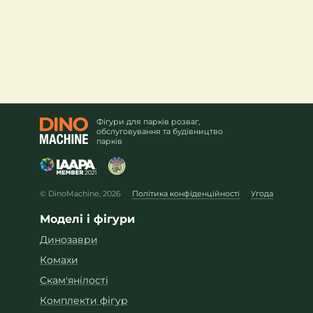
Фігури для парків розваг,
обслуговування та будівництво
парків
© DinoMachine, 2026
Політика конфіденційності
Угода
Моделі і фігури
Динозаври
Комахи
Скам'янілості
Комплекти фігур