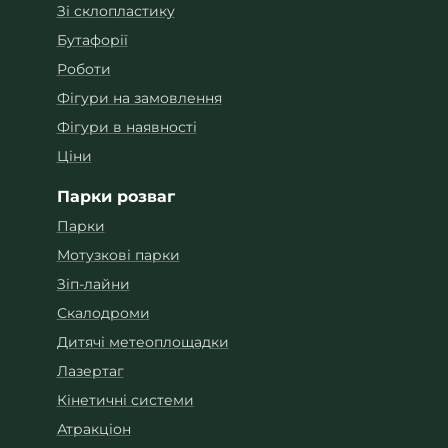
Зі склопластику
Бутафорії
Роботи
Фігури на замовлення
Фігури в наявності
Ціни
Парки розваг
Парки
Мотузкові парки
Зіп-лайни
Скалодроми
Дитячі метеоплощадки
Лазертаг
Кінетичні системи
Атракціон