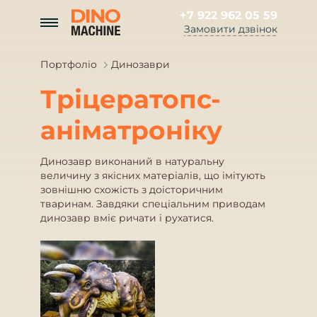
+7 922 962 05 59
Замовити дзвінок
Портфоліо
Динозаври
Тріцератопс-
аніматроніку
Динозавр виконаний в натуральну
величину з якісних матеріалів, що імітують
зовнішню схожість з доісторичним
тваринам. Завдяки спеціальним приводам
динозавр вміє ричати і рухатися.