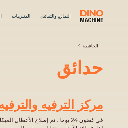
النماذج والتماثيل
المتنزهات
ا
الحافظة
حدائق
مركز الترفيه والترفي
في غضون 24 يوما ، تم إصلاح الأعطال