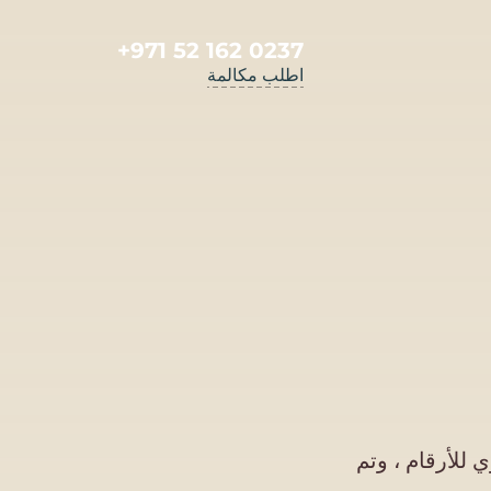
+971 52 162 0237
اطلب مكالمة
وي للأرقام ، وتم