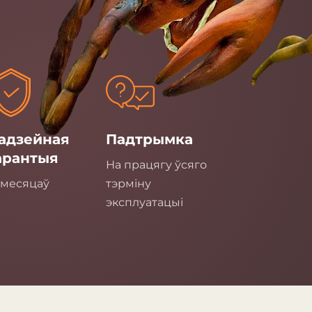
адзейная
Падтрымка
арантыя
На працягу ўсяго
 месяцаў
тэрміну
эксплуатацыі