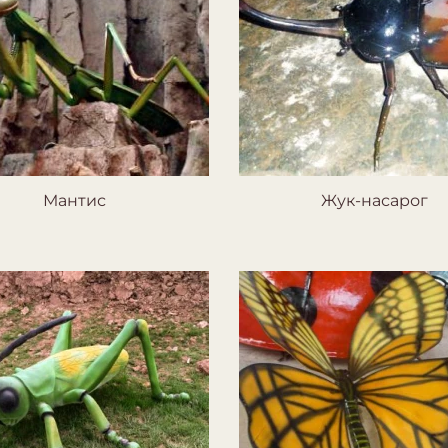
Мантис
Жук-насарог