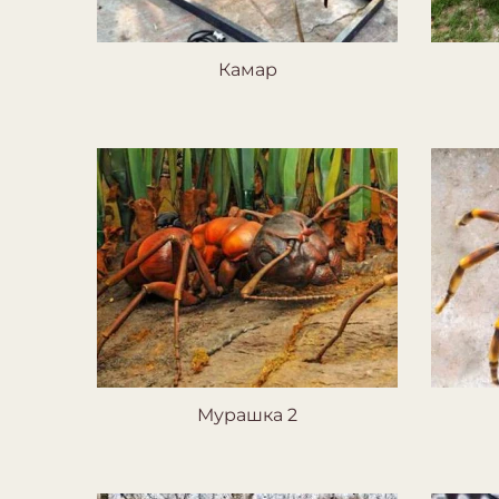
Камар
Мурашка 2