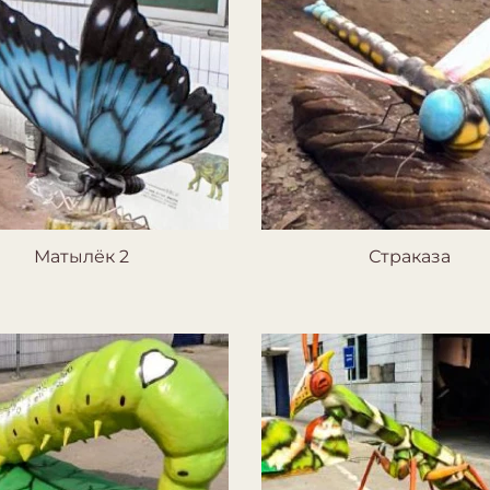
Матылёк 2
Страказа