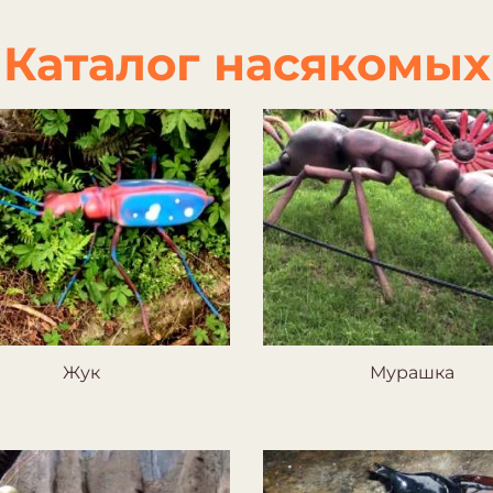
Каталог насякомых
Жук
Мурашка