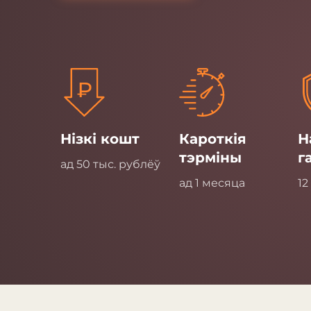
Нізкі кошт
Кароткія
Н
тэрміны
г
ад 50 тыс. рублёў
ад 1 месяца
12