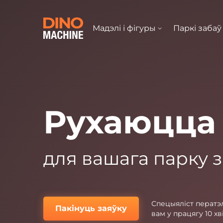
Мадэлі і фігуры
Паркі забаў
Рухаюцца 
для вашага парку 
Спецыяліст ператэ
Пакінуць заяўку
вам у працягу 10 хв