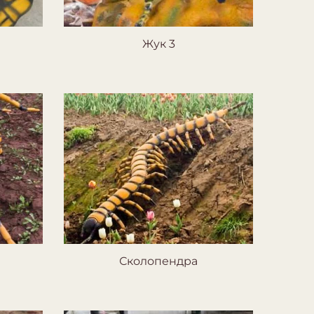
Жук 3
Сколопендра