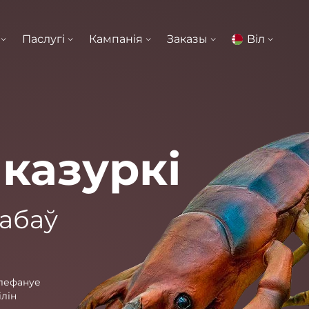
Паслугі
Кампанія
Заказы
Bіл
казуркі
забаў
лефануе
ілін