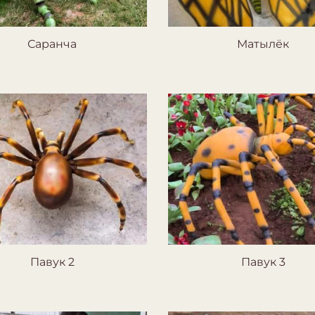
Саранча
Матылёк
Павук 2
Павук 3