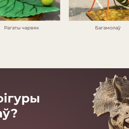
Рагаты чарвяк
Багамолаў
фігуры
аў?