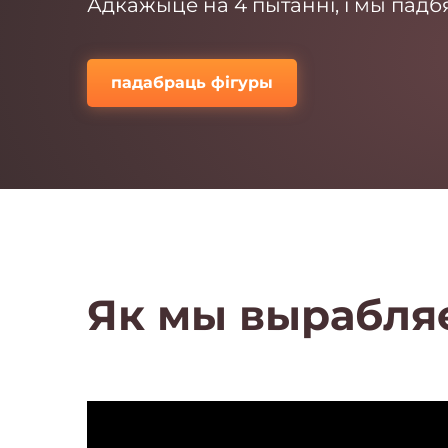
Адкажыце на 4 пытанні, і мы пад
падабраць фігуры
Як мы вырабляе