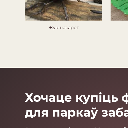
Жук-насарог
Хочаце купіць 
для паркаў заб