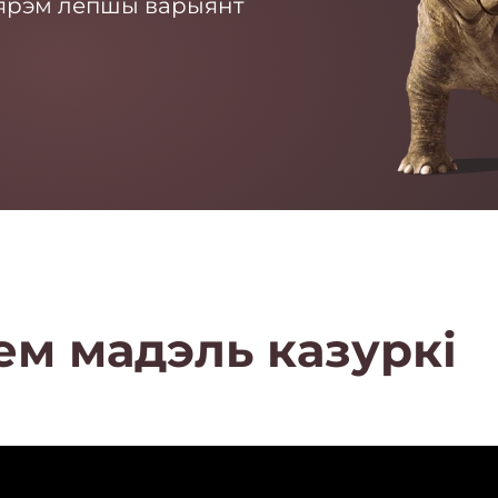
бярэм лепшы варыянт
м мадэль казуркі