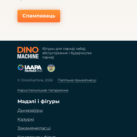
Спампаваць
Фігуры для паркаў забаў,
абслугоўванне і будаўніцтва
паркаў
© DinoMachine, 2026
Палітыка прыватнасці
Карыстальніцкае пагадненне
Мадэлі і фігуры
Дыназаўры
Казуркі
Закамянеласці