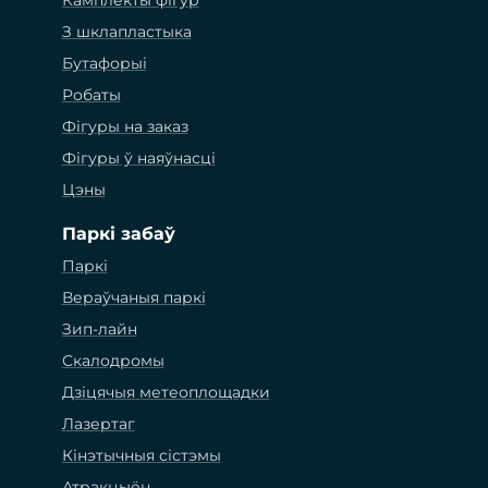
Камплекты фігур
З шклапластыка
Бутафорыі
Робаты
Фігуры на заказ
Фігуры ў наяўнасці
Цэны
Паркі забаў
Паркі
Вераўчаныя паркі
Зип-лайн
Скалодромы
Дзіцячыя метеоплощадки
Лазертаг
Кінэтычныя сістэмы
Атракцыён