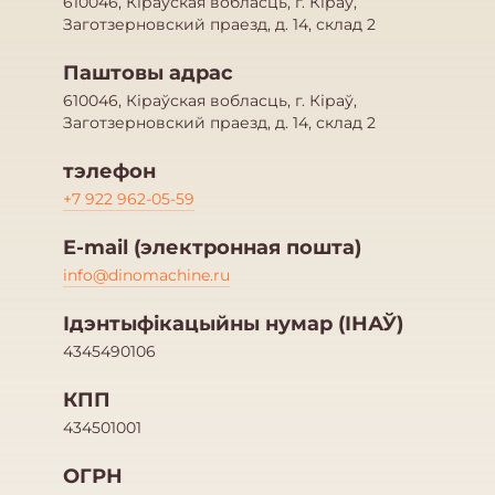
610046, Кіраўская вобласць, г. Кіраў,
Заготзерновский праезд, д. 14, склад 2
Паштовы адрас
610046, Кіраўская вобласць, г. Кіраў,
Заготзерновский праезд, д. 14, склад 2
тэлефон
+7 922 962-05-59
E-mail (электронная пошта)
info@dinomachine.ru
Ідэнтыфікацыйны нумар (ІНАЎ)
4345490106
КПП
434501001
ОГРН