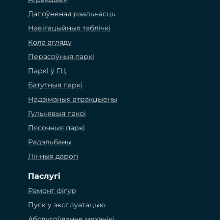
Дапоўненая рэальнасць
Навігацыйныя таблічкі
Кола агляду
Перасоўныя паркі
Паркі ў ГЦ
Батутныя паркі
Надзіманыя атракцыёны
Гульнявыя пакоі
Пясочныя паркі
Радэльбаны
Лінныя дарогі
Паслугі
Рамонт фігур
Пуск у эксплуатацыю
Абслугоўванне механікі