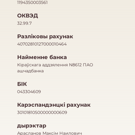
1194350003561
ОКВЭД
32.99.7
Разліковы рахунак
40702810127000010464
Найменне банка
Кіраўскага аддзялення N8612 ПАО
ашчадбанка
БІК
043304609
Карэспандэнцкі рахунак
30101810500000000609
дырэктар
Арасланов Максім Наилович