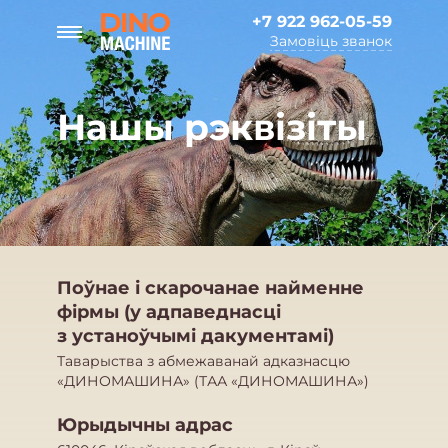
+7 922 962-05-59
Замовіць званок
Нашы рэквізіты
Поўнае і скарочанае найменне
фірмы (у адпаведнасці
з устаноўчымі дакументамі)
Таварыства з абмежаванай адказнасцю
«ДИНОМАШИНА» (ТАА «ДИНОМАШИНА»)
Юрыдычны адрас