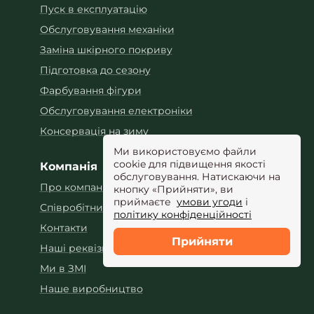
Пуск в експлуатацію
Обслуговування механіки
Заміна шкірного покриву
Підготовка до сезону
Фарбування фігури
Обслуговування електроніки
Консервація на зиму
Ми використовуємо файли
cookie для підвищення якості
Компанія
обслуговування. Натискаючи на
Про компанію
кнопку «Прийняти», ви
приймаєте
умови угоди
і
Співробітництво
політику конфіденційності
Контакти
Прийняти
Наші реквізити
Ми в ЗМІ
Наше виробництво