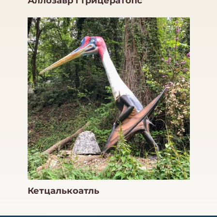
Аллозавр і трицератопс
Кетцалькоатль