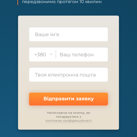
передзвонимо протягом 10 хвилин
+380
Відправити заявку
Натискаючи на кнопку, ви
погоджуєтеся з
політикою конфіденційності