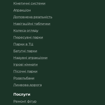
Кінетичні системи
Атракціон
Доповнена реальність
Навігаційні таблички
Колеса огляду
Пересувні парки
Парки в ТЦ
Батутні парки
Надувні атракціони
Ігрові кімнати
Пісочні парки
Родельбани
Линвова дорога
Послуги
Ремонт фігур