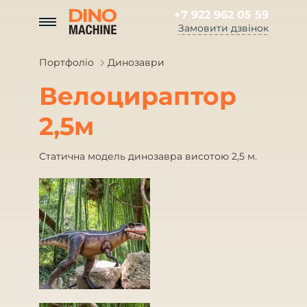
+7 922 962 05 59
Замовити дзвінок
Портфоліо
Динозаври
Велоцираптор
2,5м
Статична модель динозавра висотою 2,5 м.