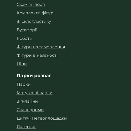
Скам'янілості
Комплекти фігур
Зі склопластику
Бутафорії
Роботи
Фігури на замовлення
Фігури в наявності
Ціни
Парки розваг
Парки
Мотузкові парки
Зіп-лайни
Скалодроми
Дитячі метеоплощадки
Лазертаг