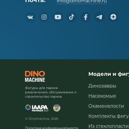
Почта:
info@dinomachine.ru
Модели и фи
Динозавры
Фигуры для парков
развлечений, обслуживание и
Насекомые
строительство парков
Окаменелости
Комплекты фигу
© DinoMachine, 2026
Из стеклопласти
Политика конфиденциальности