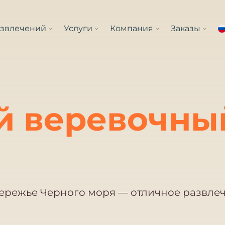
азвлечений
Услуги
Компания
Заказы
й веревочный
ережье Черного моря — отличное развле