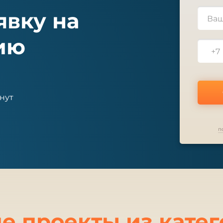
явку на
ию
+7
нут
п
е проекты из катег