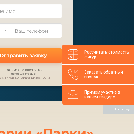
Рассчитать стоимость
Отправить заявку
фигур
Нажимая на кнопку, вы
Заказать обратный
соглашаетесь с
звонок
олитикой конфиденциальности
Примем участие в
вашем тендере
СВЕРНУТЬ
ории «
Парки
»