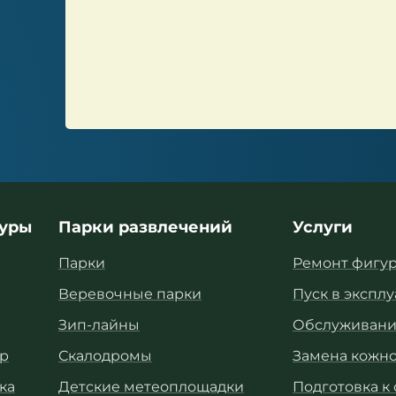
гуры
Парки развлечений
Услуги
Парки
Ремонт фигу
Веревочные парки
Пуск в экспл
Зип-лайны
Обслуживани
р
Скалодромы
Замена кожно
ка
Детские метеоплощадки
Подготовка к