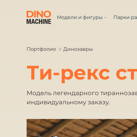
Модели и фигуры
Парки р
Портфолио
Динозавры
Ти-рекс с
Модель легендарного тираннозав
индивидуальному заказу.