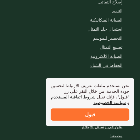
إصلاح التماثيل
التنفيذ
الصيانة الميكانيكية
استبدال جلد التمثال
التحضير للموسم
تصبيغ التمثال
الصيانة الالكترونية
الحفاظ في الشتاء
الشركة
نحن نستخدم ملفات تعريف الارتباط لتحسين
عن الشركة
جودة الخدمة. من خلال النقر على زر
"قبول"، فإنك تقبل
شروط اتفاقية المستخدم
التعاون
و
سياسة الخصوصية
جهات الاتصال
قبول
التفاصيل المصرفية
نحن في وسائل الإعلام
مصنعنا