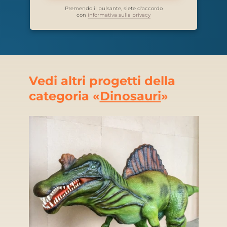
Premendo il pulsante, siete d'accordo
con
informativa sulla privacy
Vedi altri progetti della
categoria «
Dinosauri
»