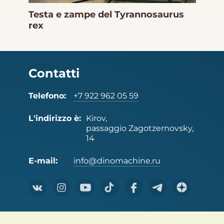
Testa e zampe del Tyrannosaurus
rex
Contatti
Telefono:
+7 922 962 05 59
L'indirizzo è:
Kirov,
passaggio Zagotzernovsky,
14
E-mail:
info@dinomachine.ru