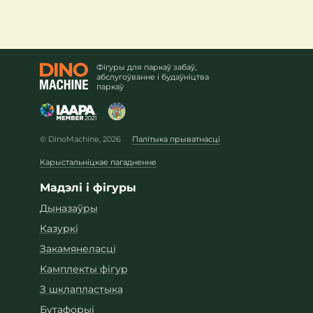
Фігуры для паркаў забаў,
абслугоўванне і будаўніцтва
паркаў
© DinoMachine, 2026
Палітыка прыватнасці
Карыстальніцкае пагадненне
Мадэлі і фігуры
Дыназаўры
Казуркі
Закамянеласці
Камплекты фігур
З шклапластыка
Бутафорыі