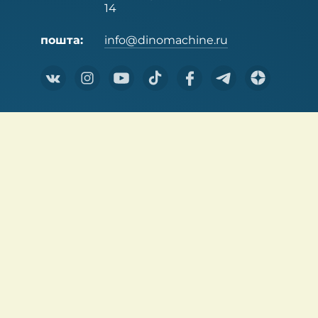
14
пошта:
info@dinomachine.ru