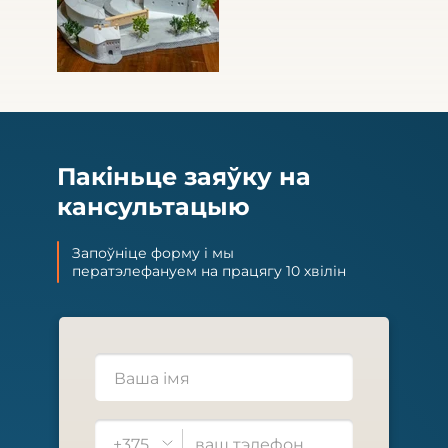
Пакіньце заяўку на
кансультацыю
Запоўніце форму і мы
ператэлефануем на працягу 10 хвілін
+375