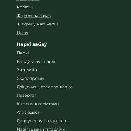
Робаты
Фігуры на заказ
Фігуры ў наяўнасці
Цэны
Паркі забаў
Паркі
Вераўчаныя паркі
Зип-лайн
Скалодромы
Дзіцячыя метеоплощадки
Лазертаг
Кінэтычныя сістэмы
Атракцыён
Дапоўненая рэальнасць
Навігацыйныя таблічкі