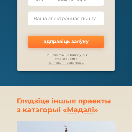
адправіць заяўку
Націскаючы на кнопку, вы
згаджаецеся з
палітыкай прыватнасці
Глядзіце іншыя праекты
з катэгорыі «
Мадэлі
»