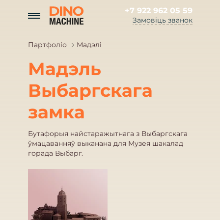
+7 922 962 05 59
Замовіць званок
Партфоліо
Мадэлі
Мадэль
Выбаргскага
замка
Бутафорыя найстаражытнага з Выбаргскага
ўмацаванняў выканана для Музея шакалад
горада Выбарг.