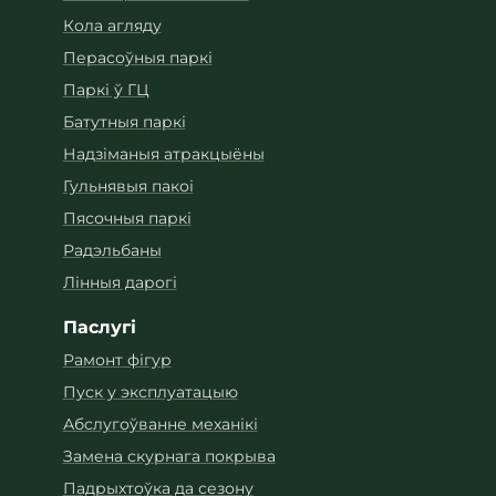
Кола агляду
Перасоўныя паркі
Паркі ў ГЦ
Батутныя паркі
Надзіманыя атракцыёны
Гульнявыя пакоі
Пясочныя паркі
Радэльбаны
Лінныя дарогі
Паслугі
Рамонт фігур
Пуск у эксплуатацыю
Абслугоўванне механікі
Замена скурнага покрыва
Падрыхтоўка да сезону