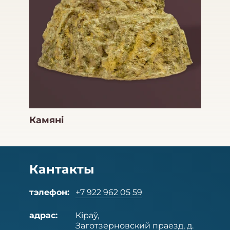
Камяні
Кантакты
тэлефон:
+7 922 962 05 59
адрас:
Кіраў,
Заготзерновский праезд, д.