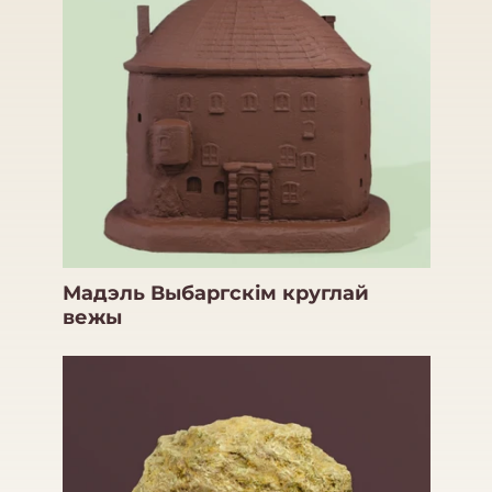
Мадэль Выбаргскім круглай
вежы