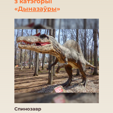
з катэгорыі
«
Дыназаўры
»
Спинозавр