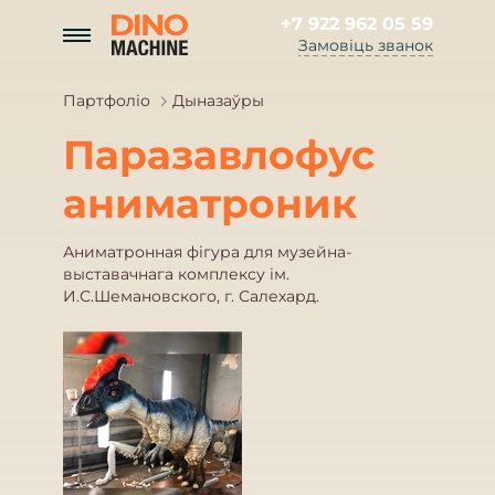
+7 922 962 05 59
Замовіць званок
Партфоліо
Дыназаўры
Паразавлофус
аниматроник
Аниматронная фігура для музейна-
выставачнага комплексу ім.
И.С.Шемановского, г. Салехард.