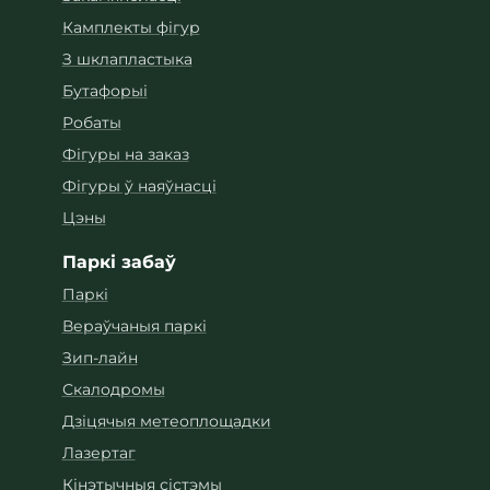
Камплекты фігур
З шклапластыка
Бутафорыі
Робаты
Фігуры на заказ
Фігуры ў наяўнасці
Цэны
Паркі забаў
Паркі
Вераўчаныя паркі
Зип-лайн
Скалодромы
Дзіцячыя метеоплощадки
Лазертаг
Кінэтычныя сістэмы