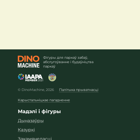
Фігуры для паркаў забаў,
абслугоўванне і будаўніцтва
паркаў
© DinoMachine, 2026
Палітыка прыватнасці
Карыстальніцкае пагадненне
Мадэлі і фігуры
Дыназаўры
Казуркі
Закамянеласці