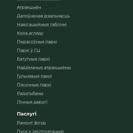
Атракцыён
Дапоўненая рэальнасць
Навігацыйныя таблічкі
Кола агляду
Перасоўныя паркі
Паркі ў ГЦ
Батутныя паркі
Надзіманыя атракцыёны
Гульнявыя пакоі
Пясочныя паркі
Радэльбаны
Лінныя дарогі
Паслугі
Рамонт фігур
Пуск у эксплуатацыю