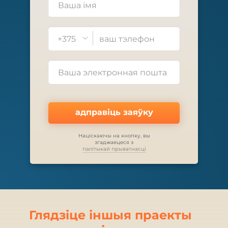
+375
адправіць заяўку
Націскаючы на кнопку, вы
згаджаецеся з
палітыкай прыватнасці
Глядзіце іншыя праекты