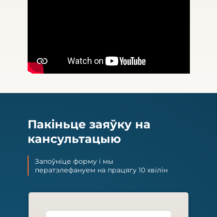
Пакіньце заяўку на
кансультацыю
Запоўніце форму і мы
ператэлефануем на працягу 10 хвілін