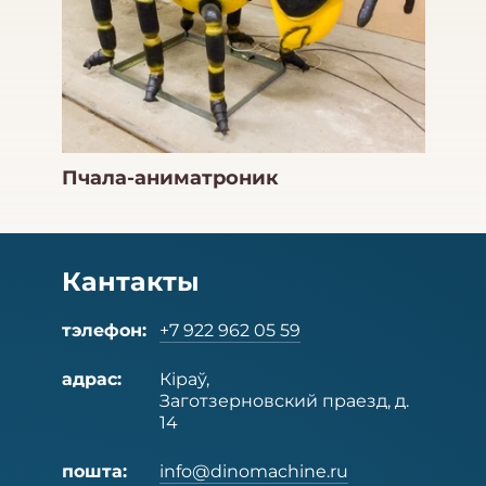
Пчала-аниматроник
Кантакты
тэлефон:
+7 922 962 05 59
адрас:
Кіраў,
Заготзерновский праезд, д.
14
пошта:
info@dinomachine.ru