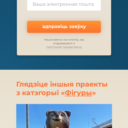
адправіць заяўку
Націскаючы на кнопку, вы
згаджаецеся з
палітыкай прыватнасці
Глядзіце іншыя праекты
з катэгорыі «
Фігуры
»