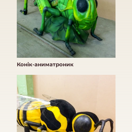
Конік-аниматроник