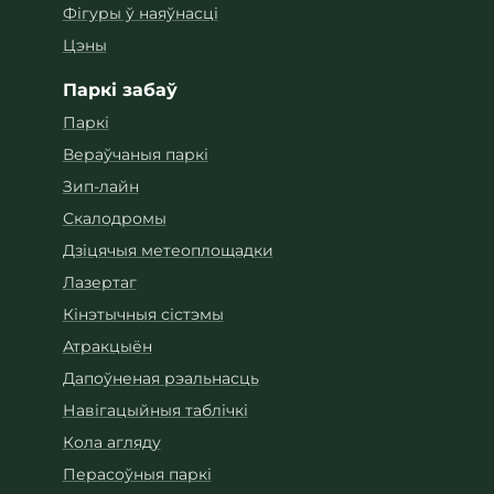
Фігуры ў наяўнасці
Цэны
Паркі забаў
Паркі
Вераўчаныя паркі
Зип-лайн
Скалодромы
Дзіцячыя метеоплощадки
Лазертаг
Кінэтычныя сістэмы
Атракцыён
Дапоўненая рэальнасць
Навігацыйныя таблічкі
Кола агляду
Перасоўныя паркі