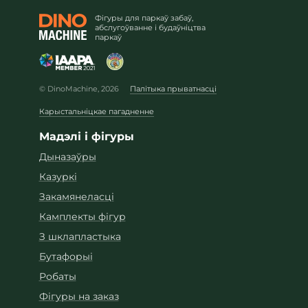
Фігуры для паркаў забаў,
абслугоўванне і будаўніцтва
паркаў
© DinoMachine, 2026
Палітыка прыватнасці
Карыстальніцкае пагадненне
Мадэлі і фігуры
Дыназаўры
Казуркі
Закамянеласці
Камплекты фігур
З шклапластыка
Бутафорыі
Робаты
Фігуры на заказ