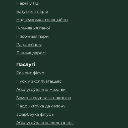
Паркі ў ГЦ
Батутныя паркі
Надзіманыя атракцыёны
Гульнявыя пакоі
Пясочныя паркі
Радэльбаны
Лінныя дарогі
Паслугі
Рамонт фігур
Пуск у эксплуатацыю
Абслугоўванне механікі
Замена скурнага покрыва
Падрыхтоўка да сезону
афарбоўка фігуры
Абслугоўванне электронікі