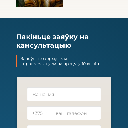
Пакіньце заяўку на
кансультацыю
Запоўніце форму і мы
ператэлефануем на працягу 10 хвілін
+375