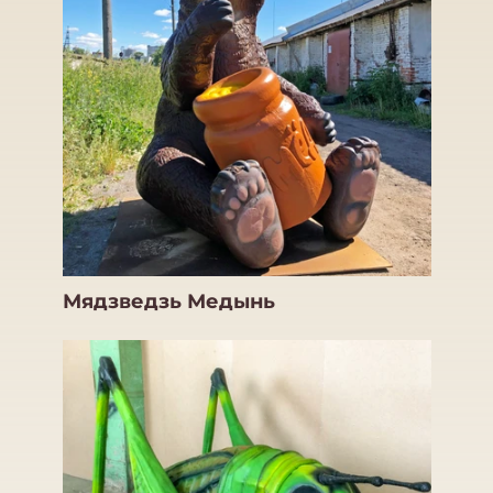
Мядзведзь Медынь