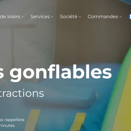
de loisirs
Services
Société
Commandes
s gonflables
tractions
us rappellera
minutes