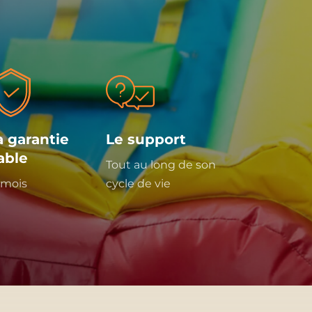
a garantie
Le support
iable
Tout au long de son
 mois
cycle de vie