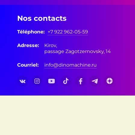
Nos contacts
Téléphone:
+7 922 962-05-59
Adresse:
Kirov,
passage Zagotzernovsky, 14
Courriel:
info@dinomachine.ru