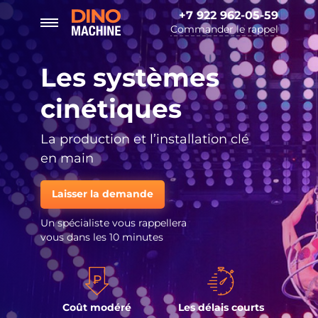
+7 922 962-05-59
Commander le rappel
Les systèmes
cinétiques
La production et l’installation clé
en main
Laisser la demande
Un spécialiste vous rappellera
vous dans les 10 minutes
Coût modéré
Les délais courts