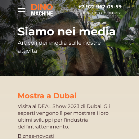
+7 922 962-05-59
Ordina una chiamata
Siamo nei media
Articoli dei media sulle nostre
attività
Mostra a Dubai
Visita al DEAL Show 2023 di Dubai. Gli
esperti vengono lì per mostrare i loro
ultimi sviluppi per l’industria
dell’intrattenimento.
Biznes-novosti