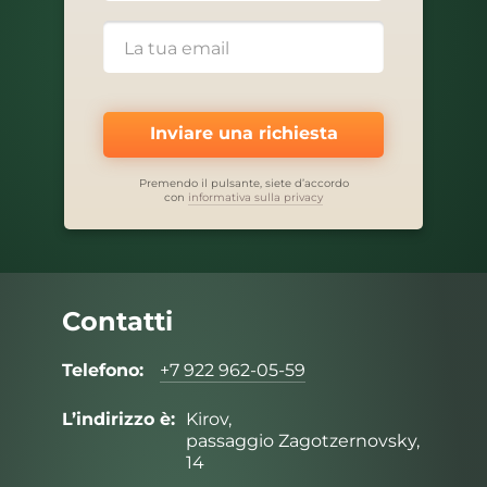
Inviare una richiesta
Premendo il pulsante, siete d’accordo
con
informativa sulla privacy
Contatti
Telefono:
+7 922 962-05-59
L’indirizzo è:
Kirov,
passaggio Zagotzernovsky,
14