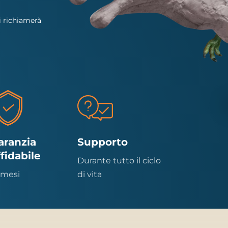
i richiamerà
aranzia
Supporto
ffidabile
Durante tutto il ciclo
 mesi
di vita