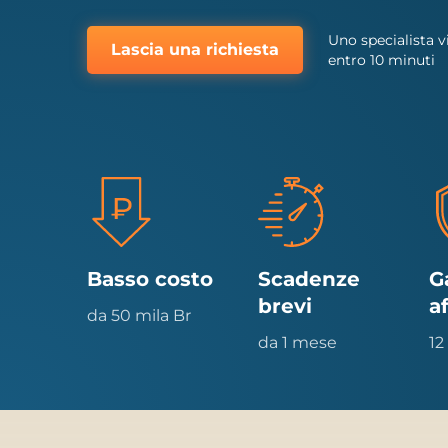
Uno specialista v
Lascia una richiesta
entro 10 minuti
Basso costo
Scadenze
G
brevi
a
da 50 mila Br
da 1 mese
12