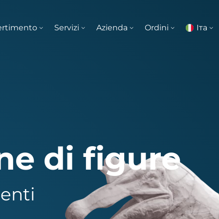
vertimento
Servizi
Azienda
Ordini
Iта
ne di figure
menti