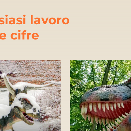
iasi lavoro
 cifre