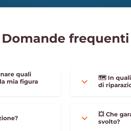
Domande frequenti
nare quali
🗺 In quali
 la mia figura
di riparaz
💥 Che gar
zione?
svolto?