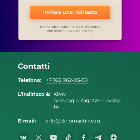
Inviare una richiesta
Premendo il pulsante, siete d’accordo
con
informativa sulla privacy
Contatti
Telefono:
+7 922 962-05-59
L’indirizzo è:
Kirov,
passaggio Zagotzernovsky,
14
E-mail:
info@dinomachine.ru