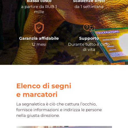
Basso costo
Scadenze brevi
a partire da RUB 1
da 1 settimana
mille
Garanzia affidabile
Supporto
12 mesi
Durante tutto il ciclo
di vita
Elenco di segni
e marcatori
La segnaletica è ciò che cattura l’occhio,
fornisce informazioni e indirizza le persone
nella giusta direzione.