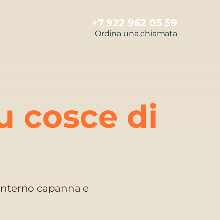
+7 922 962 05 59
Ordina una chiamata
u cosce di
 interno capanna e