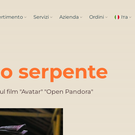
vertimento
Servizi
Azienda
Ordini
Iта
o serpente
sul film "Avatar" "Open Pandora"